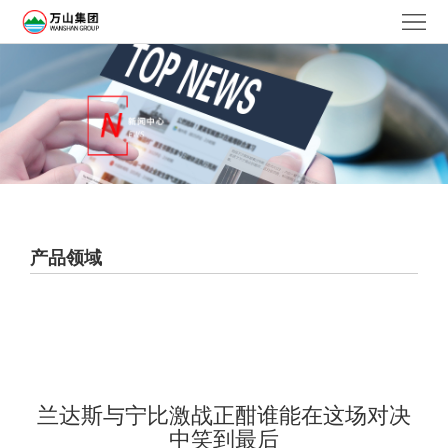
首
页
关
于
产
我
品
新
们
领
闻
联
域
中
系
产品领域
心
我
们
兰达斯与宁比激战正酣谁能在这场对决
中笑到最后