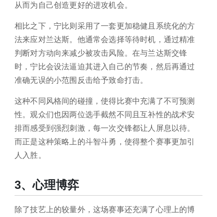
从而为自己创造更好的进攻机会。
相比之下，宁比则采用了一套更加稳健且系统化的方
法来应对兰达斯。他通常会选择等待时机，通过精准
判断对方动向来减少被攻击风险。在与兰达斯交锋
时，宁比会设法逼迫其进入自己的节奏，然后再通过
准确无误的小范围反击给予致命打击。
这种不同风格间的碰撞，使得比赛中充满了不可预测
性。观众们也因两位选手截然不同且互补性的战术安
排而感受到强烈刺激，每一次交锋都让人屏息以待。
而正是这种策略上的斗智斗勇，使得整个赛事更加引
人入胜。
3、心理博弈
除了技艺上的较量外，这场赛事还充满了心理上的博