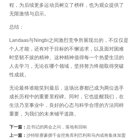
程，为后续更多运动员树立了榜样，也为观众提供了
无限激情与启示。
总结：
Landaas与Ningbi之间激烈竞争所展现出的，不仅仅是
个人才能，还有对于目标的不懈追求，以及面对困难
时坚韧不拔的精神。这种精神值得每一个热爱生活的
人去学习，无论在哪个领域，坚持努力终能取得突破
性成就。
无论最终谁能笑到最后，这场比赛都已成为两位选手
成长历程中的重要里程碑。同时，它也提醒我们，在
生活乃至事业中，良好的心态与科学合理的方法同样
重要，为我们的未来铺平道路。
下一篇：
总书记的两会之问，落地有回响
上一篇：
沙特联赛豪掷千金挖角库利巴利和马内或将集体加盟