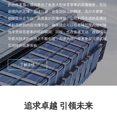
的合作关系，成功承办了各类大型体育赛事的直播服务。无论
是国内的足球、篮球比赛，还是国际上的网球、高尔夫赛事，
都能提供全方位、高质量的直播体验。公司利用先进的直播技
术和高效的内容传播平台，确保观众可以在全球范围内随时随
地享受体育赛事的精彩瞬间。同时，也在直播互动、虚拟现实
等新兴技术的应用上不断创新，力求为用户带来更加沉浸式和
互动性的观赛体验。
了解详情
追求卓越 引领未来