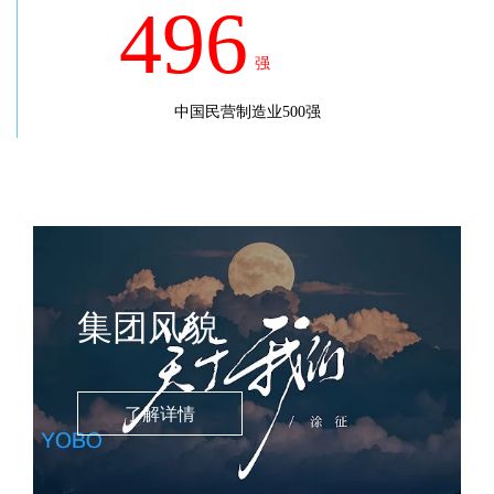
498
强
中国民营制造业500强
ya
荣
集团风貌
誉
了解详情