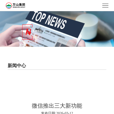
首
页
关
于
产
我
品
新
们
领
闻
联
域
中
系
新闻中心
心
我
们
微信推出三大新功能
发布日期:2026-03-12